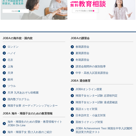
JOBAの海外校・国内校
JOBAの講習会
ロンドン
春期講習会
ハノイ
夏期講習会
北京
冬期講習会
上海
講習会期間外の個別指導
天津
中学・高校入試直前講習会
蘇州
JOBA 通信教育
ソウル
JOBAオンライン授業
天津 九河あおぞら幼稚園
帰国子女センター試験 志望校判定
国内塾プログラム
帰国子女センター試験 達成度確認
帰国子女寮 ガーディアンシップセンター
英語エッセイ対策
JOBA 海外・帰国子女のための教育情報
日本語作文・小論文対策
海外・帰国生のための受験・教育情報サイト
英検ライティング対策
JOBA On Line
JOBA Achievement Test 帰国生中学入試難関
海外・帰国子女 受け入れ校のご紹介
英語実力判定テスト