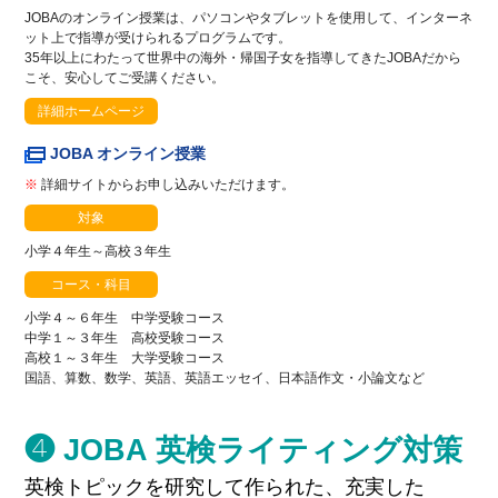
JOBAのオンライン授業は、パソコンやタブレットを使用して、インターネ
ット上で指導が受けられるプログラムです。
35年以上にわたって世界中の海外・帰国子女を指導してきたJOBAだから
こそ、安心してご受講ください。
詳細ホームページ
JOBA オンライン授業
※
詳細サイトからお申し込みいただけます。
対象
小学４年生～高校３年生
コース・科目
小学４～６年生 中学受験コース
中学１～３年生 高校受験コース
高校１～３年生 大学受験コース
国語、算数、数学、英語、英語エッセイ、日本語作文・小論文など
❹ JOBA 英検ライティング対策
英検トピックを研究して作られた、充実した