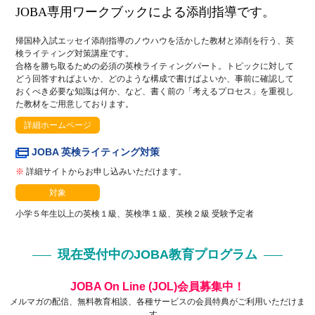
JOBA専用ワークブックによる添削指導です。
帰国枠入試エッセイ添削指導のノウハウを活かした教材と添削を行う、英
検ライティング対策講座です。
合格を勝ち取るための必須の英検ライティングパート。トピックに対して
どう回答すればよいか、どのような構成で書けばよいか、事前に確認して
おくべき必要な知識は何か、など、書く前の「考えるプロセス」を重視し
た教材をご用意しております。
詳細ホームページ
JOBA 英検ライティング対策
※
詳細サイトからお申し込みいただけます。
対象
小学５年生以上の英検１級、英検準１級、英検２級 受験予定者
現在受付中のJOBA教育プログラム
JOBA On Line (JOL)会員募集中！
メルマガの配信、無料教育相談、各種サービスの会員特典がご利用いただけま
す。