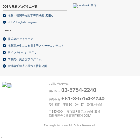
JOBA 教育プログラム一覧
海外・帰国子女教育専門機関 JOBA
JOBA English Program
I ware
株式会社アイウエア
海外高校生による日本語スピーチコンテスト
ライフカレッジ アグリ
学校向け英会話プログラム
労働者派遣法に基づく情報公開
お問い合わせは
03-5754-2240
国内から
+81-3-5754-2240
海外から
受付時間 平日10：00～17：00/日本時間
〒145-0064 東京都大田区上池台3-39-9
海外帰国子女教育専門機関 JOBA
Copyright © Iware All Rights Reserved.
>