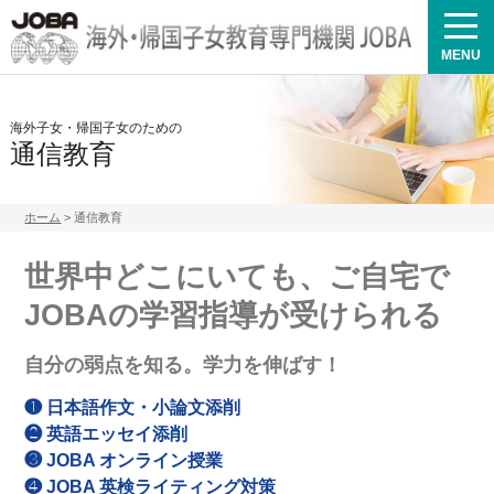
MENU
海外子女・帰国子女のための
通信教育
ホーム
> 通信教育
世界中どこにいても、ご自宅で
JOBAの学習指導が受けられる
自分の弱点を知る。学力を伸ばす！
❶ 日本語作文・小論文添削
❷ 英語エッセイ添削
❸ JOBA オンライン授業
❹ JOBA 英検ライティング対策